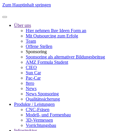
Zum Hauptinhalt springen
Über uns
Hier nehmen Ihre Ideen Form an
Mit Outsourcing zum Erfolg
Team
Offene Stellen
Sponsoring
Sponsoring als alternativer Bildungsbeitrag
AMZ Formula Student
CIEO
Sun Car
Pac-Car
ftero
News
News Sponsoring
Qualitätssicherung
Produkte / Leistungen
CNC-Fräsen
Modell- und Formenbau
3D-Vermessen
Vorrichtungsbau
Infrastruktur