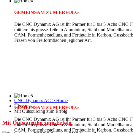
GEMEINSAM ZUM ERFOLG
Die CNC Dynamix AG ist Ihr Partner für 3 bis 5-Achs-CNC-Fr
mittlere bis grosse Teile in Aluminium, Stahl und Modellbauma
CAM, Formenherstellung und Fertigteile in Karbon, Gussbearb
Fräsen von Freiformflächen jeglicher Art.
CNC Dynamix AG > Home
Über uns
GEMEINSAM ZUM ERFOLG
Mit Outsourcing zum Erfolg
Die CNC Dynamix AG ist Ihr Partner für 3 bis 5-Achs-CNC-Fr
Mit Outsourcing zum Erfolg
mittlere bis grosse Teile in Aluminium, Stahl und Modellbauma
CAM, Formenherstellung und Fertigteile in Karbon, Gussbearb