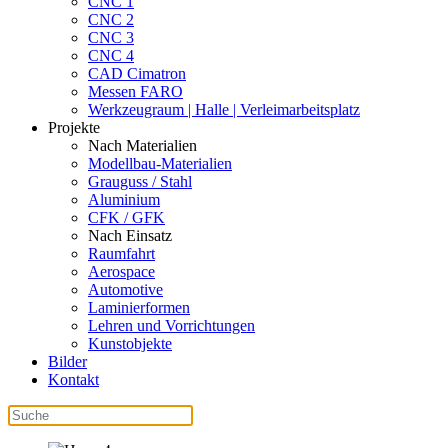
CNC 1
CNC 2
CNC 3
CNC 4
CAD Cimatron
Messen FARO
Werkzeugraum | Halle | Verleimarbeitsplatz
Projekte
Nach Materialien
Modellbau-Materialien
Grauguss / Stahl
Aluminium
CFK / GFK
Nach Einsatz
Raumfahrt
Aerospace
Automotive
Laminierformen
Lehren und Vorrichtungen
Kunstobjekte
Bilder
Kontakt