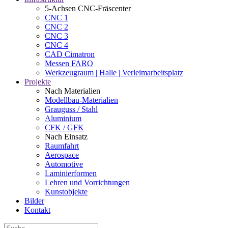
5-Achsen CNC-Fräscenter
CNC 1
CNC 2
CNC 3
CNC 4
CAD Cimatron
Messen FARO
Werkzeugraum | Halle | Verleimarbeitsplatz
Projekte
Nach Materialien
Modellbau-Materialien
Grauguss / Stahl
Aluminium
CFK / GFK
Nach Einsatz
Raumfahrt
Aerospace
Automotive
Laminierformen
Lehren und Vorrichtungen
Kunstobjekte
Bilder
Kontakt