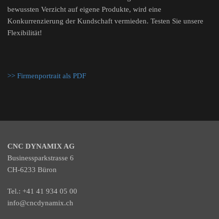
bewussten Verzicht auf eigene Produkte, wird eine
Konkurrenzierung der Kundschaft vermieden. Testen Sie unsere
Flexibilität!
>> Firmenportrait als PDF
CNC DYNAMIX AG
Businessparkstrasse 6
CH-6233 Büron
Tel.:
+41 41 934 05 00
info@cncdynamix.ch