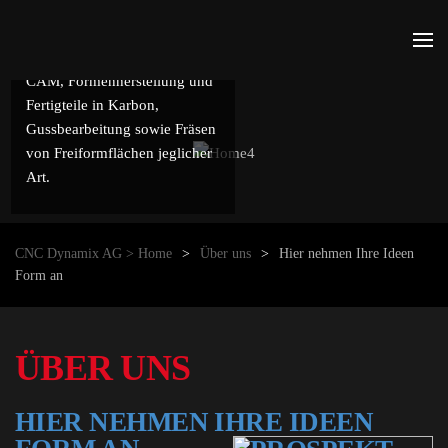
grosse Teile in Aluminium,
Stahl und
Zum Hauptinhalt springen
Modellbaumaterialien, CAD-
CAM, Formenherstellung und
Fertigteile in Karbon,
Gussbearbeitung sowie Fräsen
von Freiformflächen jeglicher
Art.
CNC Dynamix AG > Home
Über uns
Hier nehmen Ihre Ideen
Form an
ÜBER UNS
HIER NEHMEN IHRE IDEEN