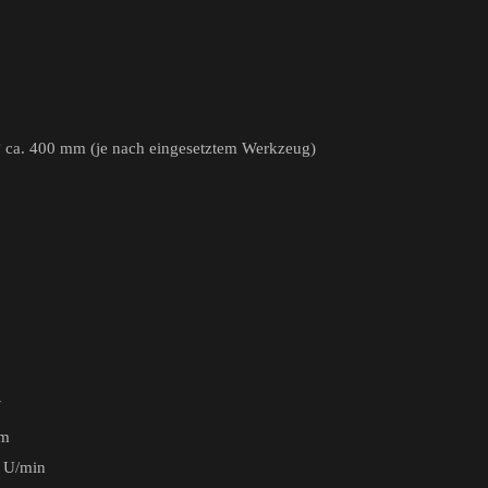
 ca. 400 mm (je nach eingesetztem Werkzeug)
W
Nm
 U/min