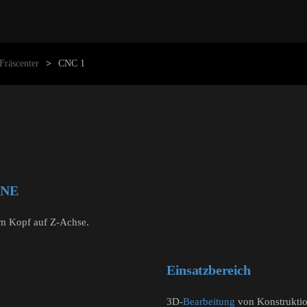
räscenter
CNC 1
INE
im Kopf auf Z-Achse.
Einsatzbereich
3D-
Bearbeitung
von Konstruktio