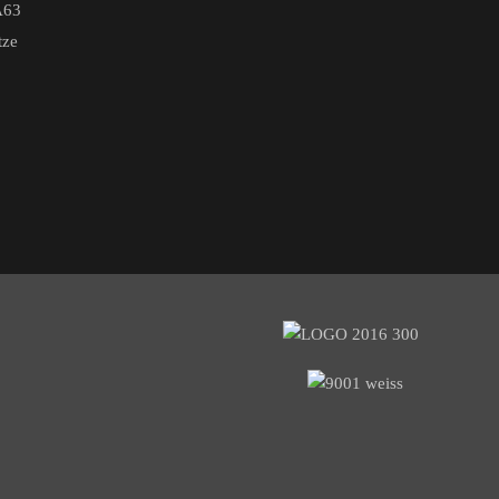
A63
tze