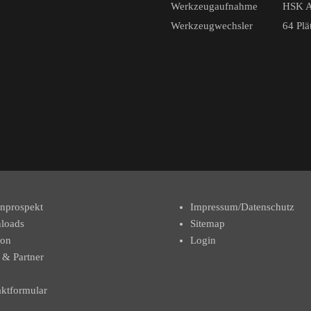
Werkzeugaufnahme
HSK 
Werkzeugwechsler
64 Plä
nprospekt
Impressum/Datenschutz
loads
Sitemap
kon
Login
 & Partner
ktformular