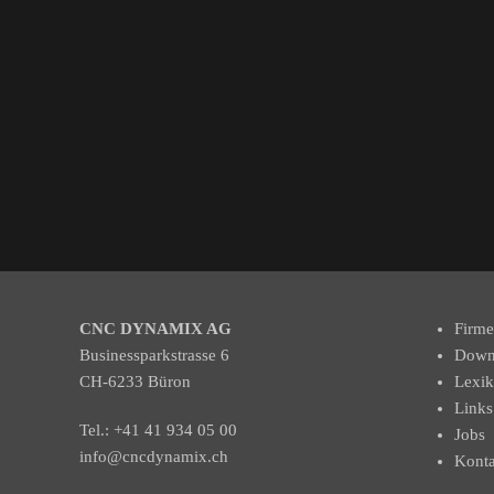
CNC DYNAMIX AG
Firme
Businessparkstrasse 6
Down
CH-6233 Büron
Lexi
Links
Tel.:
+41 41 934 05 00
Jobs
info@cncdynamix.ch
Konta