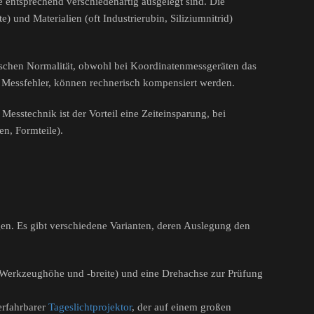
 entsprechend verschiedenartig ausgelegt sind. Die
 und Materialien (oft Industrierubin, Siliziumnitrid)
ischen Normalität, obwohl bei Koordinatenmessgeräten das
e Messfehler, können rechnerisch kompensiert werden.
esstechnik ist der Vorteil eine Zeiteinsparung, bei
en, Formteile).
n. Es gibt verschiedene Varianten, deren Auslegung den
Werkzeughöhe und -breite) und eine Drehachse zur Prüfung
erfahrbarer
Tageslichtprojektor
, der auf einem großen