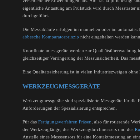
verschiedener Anwendungen aus. Am Tastkopf befestigt sind
eigentliche Antastung am Prüfstück wird durch Messtaster un
durchgeführt.
Die Messabläufe erfolgen im manuellen oder im automatis
abbesche
Komparatorprinzip
nicht eingehalten werden kann
Koordinatenmessgeräte werden zur Qualitätsüberwachung in v
gleichzeitiger Verringerung der Messunsicherheit. Das messba
Eine Qualitätssicherung ist in vielen Industriezweigen oh
WERKZEUGMESSGERÄTE
Werkzeugmessgeräte sind spezialisierte Messgeräte für die 
Anforderungen der Spezialisierung entsprechen.
Für das
Fertigungsverfahren
Fräsen
, also für rotierende We
der Werkzeuglänge, des Werkzeugdurchmessers und des
Ru
Anstelle eines Messsensors für eine Kontaktmessung an eine