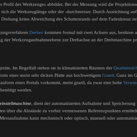
 Profil des Werkzeuges abbildet. Bei der Messung wird die Projektions
t sich die Werkzeuglänge oder der -durchmesser. Durch Ausrichtung a
die Drehung keine Abweichung des Schattenrands auf dem Fadenkreuz zei
igungsverfahren
Drehen
kommen formal mit zwei Achsen aus, besitzen a
ezug der Werkzeugaufnahmeebene zur Drehachse an der Drehmaschine p
räte. Im Regelfall stehen sie in klimatisierten Räumen der
Qualitätssi
 Form einer meist sehr dicken Platte aus hochwertigem
Granit
. Ganz im G
 Bauform eines Portals vorkommt, meist grazil, da zwar eine hohe
Verwin
 benötigt werden.
einstellmaschine
, dient der automatisierten Aufnahme und Speicherun
en über die Abstände zu vorher vermessenen Referenzpunkten ermittelt
essaufnahme kann mechanisch oder optisch, manuell oder automatisiert, 