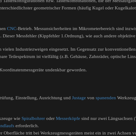
 Tasterkonfigurationen bzw. Tasterkombinationen, die der Messaufgabe
terschiedlichster geometrischer Formen (häufig Kugel oder Kugelkalotte)
chen
CNC
-Betrieb. Messunsicherheiten im Mikrometerbereich sind inzw
. Dieser Messfehler (Kippfehler 1.Ordnung), wie auch andere objektiv
ielen Industriezweigen eingesetzt. Im Gegensatz zur konventionellen M
re Teilespektrum ist vielfältig (z.B. Gehäuse, Zahnräder, optische Lins
ne Koordinatenmessgeräte undenkbar geworden.
Prüfung, Einstellung, Ausrichtung und
Justage
von
spanenden
Werkzeuge
rkzeuge wie
Spiralbohrer
oder
Messerköpfe
sind nur zwei Längsachsen (
ndlaufs
erforderlich.
r Oberfläche tritt bei Werkzeugmessgeräten meist ein in zwei Achsen v