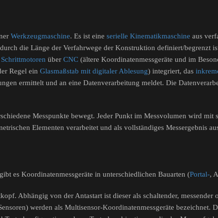
iner
Werkzeugmaschine
. Es ist eine
serielle Kinematikmaschine
aus verf
durch die Länge der Verfahrwege der Konstruktion definiert/begrenzt is
t
Schrittmotoren
über
CNC
(ältere Koordinatenmessgeräte und im Beson
der Regel ein
Glasmaßstab mit digitaler Ablesung
) integriert, das
inkrem
ngen ermittelt und an eine Datenverarbeitung meldet. Die Datenverarbe
schiedene Messpunkte bewegt. Jeder Punkt im Messvolumen wird mit sei
etrischen Elementen verarbeitet und als vollständiges Messergebnis a
ibt es Koordinatenmessgeräte in unterschiedlichen Bauarten (
Portal-
, 
opf. Abhängig von der Antastart ist dieser als schaltender, messender 
Sensoren) werden als Multisensor-Koordinatenmessgeräte bezeichnet. Die